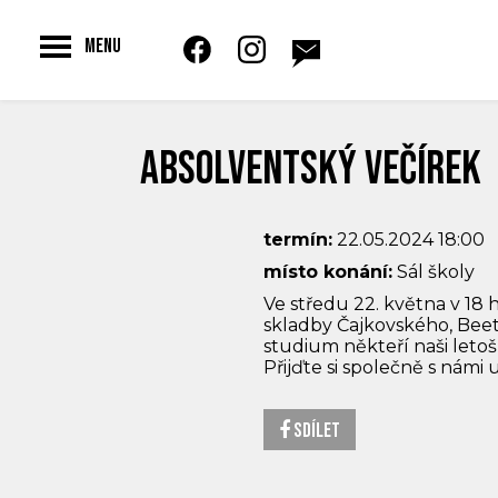
Toggle
MENU
navigation
Absolventský večírek
termín:
22.05.2024 18:00
místo konání:
Sál školy
Ve středu 22. května v 18 
skladby Čajkovského, Beeth
studium někteří naši letoš
Přijďte si společně s námi 
Sdílet