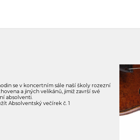
hodin se v koncertním sále naší školy rozezní
ovena a jiných velikánů, jimiž završí své
ní absolventi.
užít Absolventský večírek č. 1