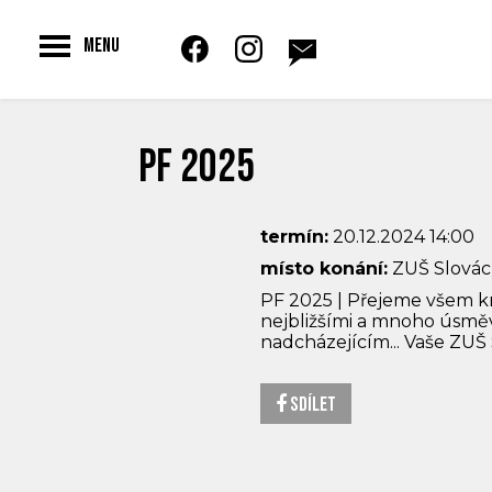
Toggle
MENU
navigation
PF 2025
termín:
20.12.2024 14:00
místo konání:
ZUŠ Slová
PF 2025 | Přejeme všem k
nejbližšími a mnoho úsměvů
nadcházejícím... Vaše ZUŠ
Sdílet