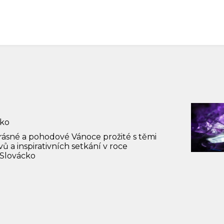
cko
rásné a pohodové Vánoce prožité s těmi
 a inspirativních setkání v roce
 Slovácko