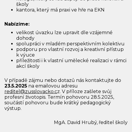
školy
kantora, který má praxi ve hře na EKN
Nabízíme:
velikost úvazku lze upravit dle vzájemné
dohody
spolupráci v mladém perspektivním kolektivu
podporu pro vlastní rozvoj a kreativní přístup
k výuce
příležitosti i k vlastní umělecké realizaci v rámci
akcí školy
V případě zájmu nebo dotazů nás kontaktujte do
23.5.2025
na emailovou adresu
reditel@zusslovacko.c
z. V příloze zašlete svůj
profesní životopis. Termín pohovoru 28.5.2025,
součástí pohovoru bude krátký pedagogický
výstup.
MgA. David Hrubý, ředitel školy