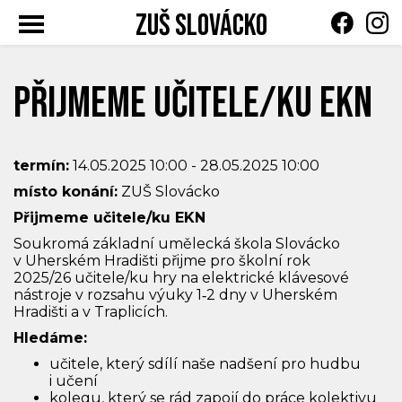
ZUŠ Slovácko
Toggle
navigation
Přijmeme učitele/ku EKN
termín:
14.05.2025 10:00 - 28.05.2025 10:00
místo konání:
ZUŠ Slovácko
Přijmeme učitele/ku EKN
Soukromá základní umělecká škola Slovácko
v Uherském Hradišti přijme pro školní rok
2025/26 učitele/ku hry na elektrické klávesové
nástroje v rozsahu výuky 1‑2 dny v Uherském
Hradišti a v Traplicích.
Hledáme:
učitele, který sdílí naše nadšení pro hudbu
i učení
kolegu, který se rád zapojí do práce kolektivu