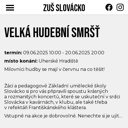
ZUŠ Slovácko
Toggle
navigation
Velká hudební smršť
termín:
09.06.2025 10:00 - 20.06.2025 20:00
místo konání:
Uherské Hradiště
Milovníci hudby se mají v červnu na co těšit!
Žáci a pedagogové Základní umělecké školy
Slovácko si pro vás připravili spoustu krásných
a rozmanitých koncertů, které se uskuteční v srdci
Slovácka v kavárnách, v klubu, ale také třeba
v refektáři Františkánského kláštera.
Vstupné na akce je dobrovolné. Nenechte si je ujít…