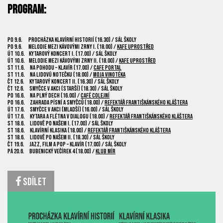
Program:
po 9.6. Procházka klavírní historií (16.30) / Sál školy
po 9.6. Melodie mezi kávovými zrny I. (18.00) /
Kafe uprostřed
út 10.6. Kytarový koncert I. (17.00) / Sál školy
út 10.6. Melodie mezi kávovými zrny II. (18.00) /
Kafe uprostřed
st 11.6. Na pohodu – klavír (17.00) /
Cafe Portal
st 11.6. Na lidovú notečku (18.00) /
Moja vinotéka
čt 12.6. Kytarový koncert II. (16.30) / Sál školy
čt 12.6. Smyčce v akci (starší) (18.30) / Sál školy
po 16.6. Na plný dech (16.00) /
Café Colejní
po 16.6. Zahrada písní a smyčců (18.00) /
Refektář Františkánského kláštera
út 17.6. Smyčce v akci (mladší) (16.00) / Sál školy
út 17.6. Kytara a flétna v dialogu (18.00) /
Refektář Františkánského kláštera
st 18.6. Lidově po našem I. (17.00) / Sál školy
st 18.6. Klavírní klasika (18.00) /
Refektář Františkánského kláštera
st 18.6. Lidově po našem II. (18.30) / Sál školy
čt 19.6. Jazz, film a pop – klavír (17.00) / Sál školy
pá 20.6. Bubenický večírek 4 (18.00) /
Klub Mír
Sdílet